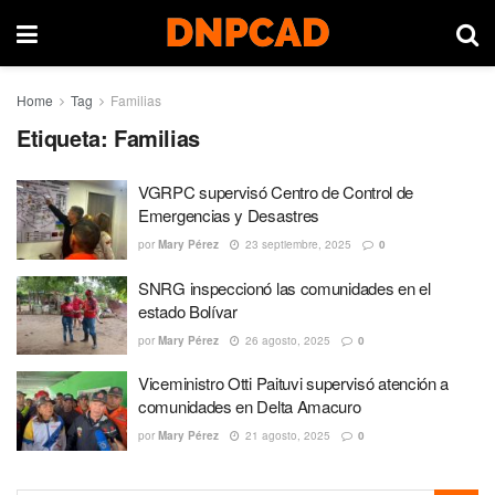
Home
Tag
Familias
Etiqueta:
Familias
VGRPC supervisó Centro de Control de
Emergencias y Desastres
por
Mary Pérez
23 septiembre, 2025
0
SNRG inspeccionó las comunidades en el
estado Bolívar
por
Mary Pérez
26 agosto, 2025
0
Viceministro Otti Paituvi supervisó atención a
comunidades en Delta Amacuro
por
Mary Pérez
21 agosto, 2025
0