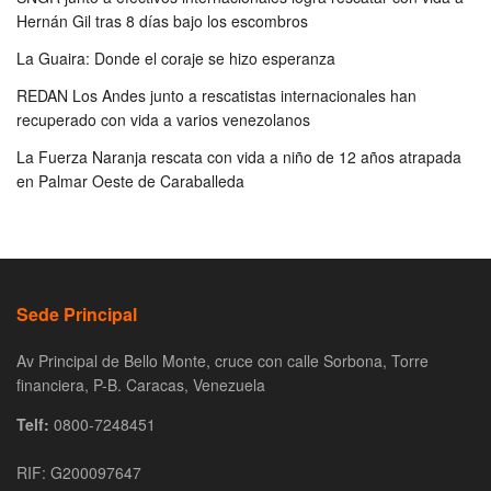
Hernán Gil tras 8 días bajo los escombros
La Guaira: Donde el coraje se hizo esperanza
REDAN Los Andes junto a rescatistas internacionales han
recuperado con vida a varios venezolanos
La Fuerza Naranja rescata con vida a niño de 12 años atrapada
en Palmar Oeste de Caraballeda
Sede Principal
Av Principal de Bello Monte, cruce con calle Sorbona, Torre
financiera, P-B. Caracas, Venezuela
Telf:
0800-7248451
RIF: G200097647