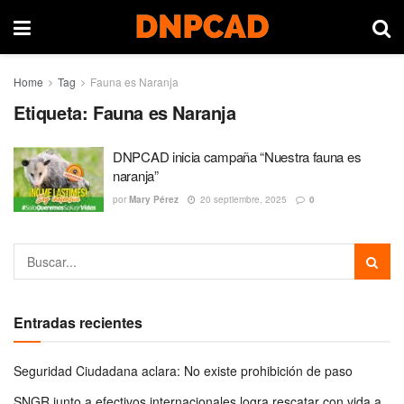
Home
Tag
Fauna es Naranja
Etiqueta:
Fauna es Naranja
DNPCAD inicia campaña “Nuestra fauna es
naranja”
por
Mary Pérez
20 septiembre, 2025
0
Entradas recientes
Seguridad Ciudadana aclara: No existe prohibición de paso
SNGR junto a efectivos internacionales logra rescatar con vida a