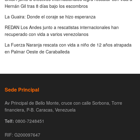
Hernán Gil tras 8 días bajo los escombros
La Guaira: Donde el coraje se hizo esperanza
REDAN Los Andes junto a rescatistas internacionales han
recuperado con vida a varios venezolanos
La Fuerza Naranja rescata con vida a niño de 12 años atrapada
en Palmar Oeste de Caraballeda
Sede Principal
Av Principal de Bello Monte, cruce con calle Sorbona, Torre
financiera, P-B. Caracas, Venezuela
Telf:
0800-7248451
RIF: G200097647