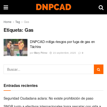
Home
Tag
Gas
Etiqueta:
Gas
DNPCAD mitiga riesgos por fuga de gas en
Táchira
por
Mary Pérez
23 septiembre, 2025
0
Entradas recientes
Seguridad Ciudadana aclara: No existe prohibición de paso
SNGR junto a efectivos internacionales logra rescatar con vida a