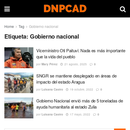
Home
Tag
Gobierno nacional
Etiqueta:
Gobierno nacional
Viceministro Oti Paituvi: Nada es más importante
que la vida del pueblo
por
Mary Pérez
21 agosto, 2025
0
SNGR se mantiene desplegado en áreas de
impacto del estado Aragua
por
Luisana Castro
19 octubre, 2022
0
Gobierno Nacional envió más de 5 toneladas de
ayuda humanitaria al estado Zulia
por
Luisana Castro
17 mayo, 2022
0