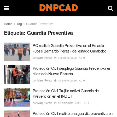
Home
Tag
Guardia Preventiva
Etiqueta:
Guardia Preventiva
PC realizó Guardia Preventiva en el Estadio
«José Bernardo Pérez» del estado Carabobo
por
Mary Pérez
9 febrero, 2026
0
Protección Civil desplegó Guardia Preventiva en
el estado Nueva Esparta
por
Mary Pérez
26 enero, 2026
0
Protección Civil Trujillo activó Guardia de
Prevención en el INDET
por
Mary Pérez
13 diciembre, 2025
0
Protección Civil realizó una guardia preventiva en