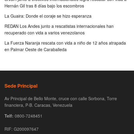
Hernán Gil tras 8 días bajo los escombros
La Guaira: Donde el coraje se hizo esperanza
REDAN Los Andes junto a rescatistas internacionales han
recuperado con vida a varios venezolanos
La Fuerza Naranja rescata con vida a niño de 12 años atrapada
en Palmar Oeste de Caraballeda
Sede Principal
Av Principal de Bello Monte, cruce con calle Sorbona, Torre
financiera, P-B. Caracas, Venezuela
Telf:
0800-7248451
RIF: G200097647