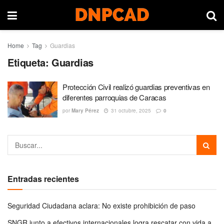
Home
Tag
Guardias
Etiqueta:
Guardias
Protección Civil realizó guardias preventivas en
diferentes parroquias de Caracas
por
Mary Pérez
31 octubre, 2025
0
Entradas recientes
Seguridad Ciudadana aclara: No existe prohibición de paso
SNGR junto a efectivos internacionales logra rescatar con vida a