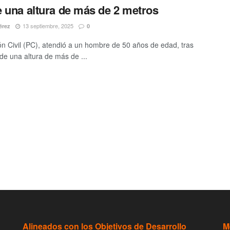
 una altura de más de 2 metros
13 septiembre, 2025
érez
0
ón Civil (PC), atendió a un hombre de 50 años de edad, tras
de una altura de más de ...
Alineados con los Objetivos de Desarrollo
M