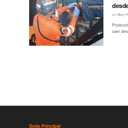
desde
por
Mary P
Protecci
caer des
Sede Principal