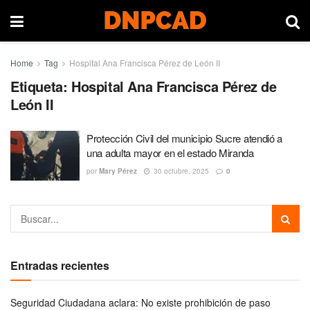
Home
Tag
Hospital Ana Francisca Pérez de León II
Etiqueta:
Hospital Ana Francisca Pérez de
León II
Protección Civil del municipio Sucre atendió a
una adulta mayor en el estado Miranda
por
Mary Pérez
30 octubre, 2025
0
Entradas recientes
Seguridad Ciudadana aclara: No existe prohibición de paso