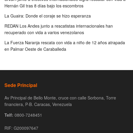
Hernán Gil tras 8 días bajo los escombros
La Guaira: Donde el coraje se hizo esperanza
REDAN Los Andes junto a rescatistas internacionales han
recuperado con vida a varios venezolanos
La Fuerza Naranja rescata con vida a niño de 12 años atrapada
en Palmar Oeste de Caraballeda
Sede Principal
Av Principal de Bello Monte, cruce con calle Sorbona, Torre
financiera, P-B. Caracas, Venezuela
Telf:
0800-7248451
RIF: G200097647