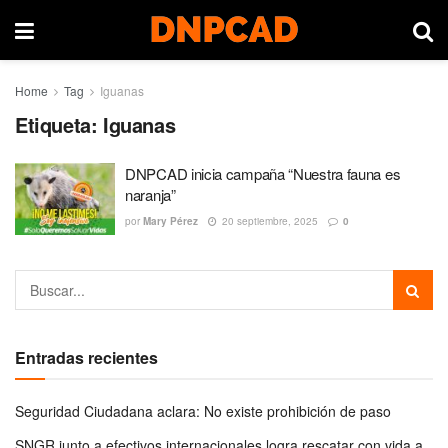
Home
Tag
Iguanas
Etiqueta:
Iguanas
DNPCAD inicia campaña “Nuestra fauna es
naranja”
por
Mary Pérez
20 septiembre, 2025
0
Entradas recientes
Seguridad Ciudadana aclara: No existe prohibición de paso
SNGR junto a efectivos internacionales logra rescatar con vida a