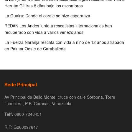
Hernán Gil tras 8 días bajo los escombros
La Guaira: Donde el coraje se hizo esperanza
REDAN Los Andes junto a rescatistas internacionales han
recuperado con vida a varios venezolanos
La Fuerza Naranja rescata con vida a niño de 12 años atrapada
en Palmar Oeste de Caraballeda
Sede Principal
Av Principal de Bello Monte, cruce con calle Sorbona, Torre
financiera, P-B. Caracas, Venezuela
Telf:
0800-7248451
RIF: G200097647