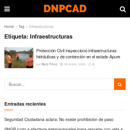
Home
Tag
Infraestructuras
Etiqueta:
Infraestructuras
Protección Civil inspeccionó infraestructuras
hidráulicas y de contención en el estado Apure
por
Mary Pérez
30 enero, 2026
0
Entradas recientes
Seguridad Ciudadana aclara: No existe prohibición de paso
SNGR junto a efectivos internacionales logra rescatar con vida a