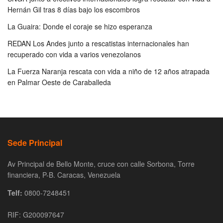
Hernán Gil tras 8 días bajo los escombros
La Guaira: Donde el coraje se hizo esperanza
REDAN Los Andes junto a rescatistas internacionales han
recuperado con vida a varios venezolanos
La Fuerza Naranja rescata con vida a niño de 12 años atrapada
en Palmar Oeste de Caraballeda
Sede Principal
Av Principal de Bello Monte, cruce con calle Sorbona, Torre
financiera, P-B. Caracas, Venezuela
Telf:
0800-7248451
RIF: G200097647