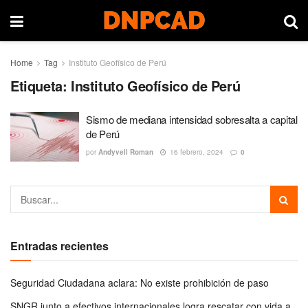
Home
Tag
Instituto Geofísico de Perú
Etiqueta:
Instituto Geofísico de Perú
Sismo de mediana intensidad sobresalta a capital
de Perú
por
Andyvell Roman
16 febrero, 2024
0
Entradas recientes
Seguridad Ciudadana aclara: No existe prohibición de paso
SNGR junto a efectivos internacionales logra rescatar con vida a