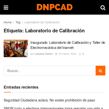
Home
Tag
Laboratorio de Calibración
Etiqueta:
Laboratorio de Calibración
Inaugurado Laboratorio de Calibración y Taller de
Electromecánica del Inameh
por
Luisana Castro
24 marzo, 2022
0
Entradas recientes
Seguridad Ciudadana aclara: No existe prohibición de paso
SNGR junto a efectivos internacionales logra rescatar con vida a