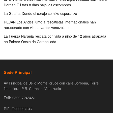
Hernán Gil tras 8 días bajo los escombros
La Guaira: Donde el coraje se hizo esperanza
REDAN Los Andes junto a rescatistas internacionales han
recuperado con vida a varios venezolanos
La Fuerza Naranja rescata con vida a niño de 12 años atrapada
en Palmar Oeste de Caraballeda
Sede Principal
Av Principal de Bello Monte, cruce con calle Sorbona, Torre
financiera, P-B. Caracas, Venezuela
Telf:
0800-7248451
RIF: G200097647