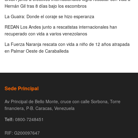
Hernán Gil tras 8 días bajo los escombros
La Guaira: Donde el coraje se hizo esperanza
REDAN Los Andes junto a rescatistas internacionales han
recuperado con vida a varios venezolanos
La Fuerza Naranja rescata con vida a niño de 12 años atrapada
en Palmar Oeste de Caraballeda
Sede Principal
Av Principal de Bello Monte, cruce con calle Sorbona, Torre
financiera, P-B. Caracas, Venezuela
Telf:
0800-7248451
RIF: G200097647