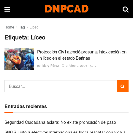
Home
Tag
Líceo
Etiqueta:
Líceo
Protección Civil atendió presunta intoxicación en
un liceo en el estado Barinas
por
Mary Pérez
3 febrero, 2026
0
Entradas recientes
Seguridad Ciudadana aclara: No existe prohibición de paso
SNGR junto a efectivos internacionales logra rescatar con vida a