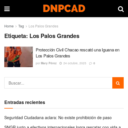
Home
Tag
Los Palos Grandes
Etiqueta:
Los Palos Grandes
Protección Civil Chacao rescató una Iguana en
Los Palos Grandes
por
Mary Pérez
24 octubre, 2025
0
Entradas recientes
Seguridad Ciudadana aclara: No existe prohibición de paso
SNGR junto a efectivos internacionales logra rescatar con vida a