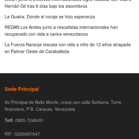
Hernán Gil tras 8 días bajo los escombros
La Guaira: Donde el coraje se hizo esperanza
REDAN Los Andes junto a rescatistas internacionales han
recuperado con vida a varios venezolanos
La Fuerza Naranja rescata con vida a niño de 12 años atrapada
en Palmar Oeste de Caraballeda
Sede Principal
Av Principal de Bello Monte, cruce con calle Sorbona, Torre
financiera, P-B. Caracas, Venezuela
Telf:
0800-7248451
RIF: G200097647