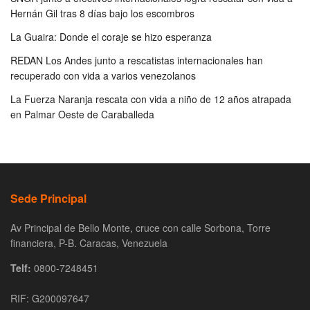
Hernán Gil tras 8 días bajo los escombros
La Guaira: Donde el coraje se hizo esperanza
REDAN Los Andes junto a rescatistas internacionales han
recuperado con vida a varios venezolanos
La Fuerza Naranja rescata con vida a niño de 12 años atrapada
en Palmar Oeste de Caraballeda
Sede Principal
Av Principal de Bello Monte, cruce con calle Sorbona, Torre
financiera, P-B. Caracas, Venezuela
Telf:
0800-7248451
RIF: G200097647