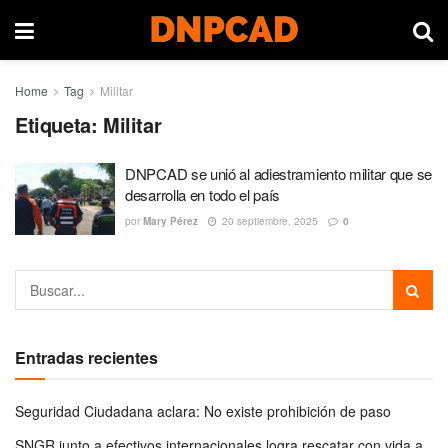
Home
Tag
Militar
Etiqueta:
Militar
DNPCAD se unió al adiestramiento militar que se
desarrolla en todo el país
por
Mary Pérez
20 septiembre, 2025
0
Entradas recientes
Seguridad Ciudadana aclara: No existe prohibición de paso
SNGR junto a efectivos internacionales logra rescatar con vida a