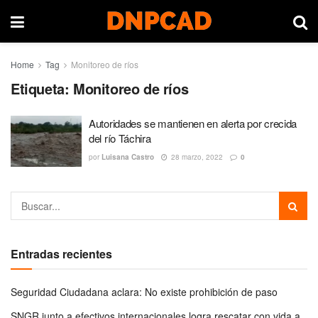
Home
Tag
Monitoreo de ríos
Etiqueta:
Monitoreo de ríos
Autoridades se mantienen en alerta por crecida
del río Táchira
por
Luisana Castro
28 marzo, 2022
0
Entradas recientes
Seguridad Ciudadana aclara: No existe prohibición de paso
SNGR junto a efectivos internacionales logra rescatar con vida a