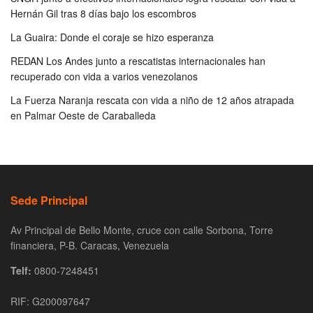
Hernán Gil tras 8 días bajo los escombros
La Guaira: Donde el coraje se hizo esperanza
REDAN Los Andes junto a rescatistas internacionales han
recuperado con vida a varios venezolanos
La Fuerza Naranja rescata con vida a niño de 12 años atrapada
en Palmar Oeste de Caraballeda
Sede Principal
Av Principal de Bello Monte, cruce con calle Sorbona, Torre
financiera, P-B. Caracas, Venezuela
Telf:
0800-7248451
RIF: G200097647