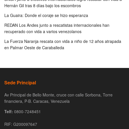
Hernán Gil tras 8 días bajo los escombros
La Guaira: Donde el coraje se hizo esperanza
REDAN Los Andes junto a rescatistas internacionales han
recuperado con vida a varios venezolanos
La Fuerza Naranja rescata con vida a niño de 12 años atrapada
en Palmar Oeste de Caraballeda
Sede Principal
Av Principal de Bello Monte, cruce con calle Sorbona, Torre
financiera, P-B. Caracas, Venezuela
Telf:
0800-7248451
RIF: G200097647