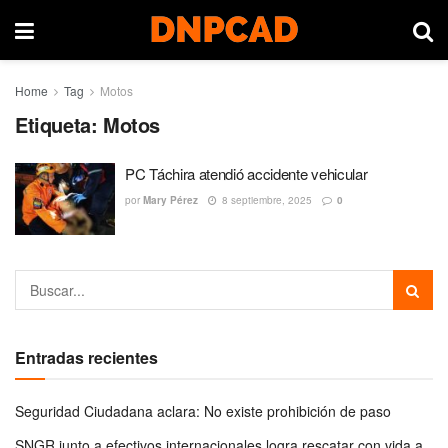
Home
Tag
Motos
Etiqueta:
Motos
PC Táchira atendió accidente vehicular
por
Mary Pérez
8 septiembre, 2025
0
Entradas recientes
Seguridad Ciudadana aclara: No existe prohibición de paso
SNGR junto a efectivos internacionales logra rescatar con vida a