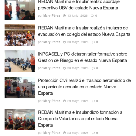
REDAN Marítima e Insular realizó abordaje
preventivo UBV del estado Nueva Esparta
por
Mary Pérez
13 junio, 2026
0
REDAN Marítima e Insular realizó simulacro de
evacuación en colegio del estado Nueva Esparta
por
Mary Pérez
30 mayo, 2026
0
INPSASEL y PC dictaron taller formativo sobre
Gestión de Riesgo en el estado Nueva Esparta
por
Mary Pérez
30 mayo, 2026
0
Protección Civil realizó el traslado aeromédico de
una paciente neonata en el estado Nueva
Esparta
por
Mary Pérez
29 mayo, 2026
0
REDAN Marítima e Insular dictó formación a
Cuerpo de Voluntarios en el estado Nueva
Esparta
por
Mary Pérez
23 mayo, 2026
0