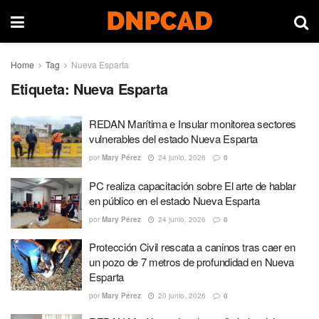
Home
Tag
Nueva Esparta
Etiqueta:
Nueva Esparta
REDAN Marítima e Insular monitorea sectores
vulnerables del estado Nueva Esparta
por
Mary Pérez
24 junio, 2026
0
PC realiza capacitación sobre El arte de hablar
en público en el estado Nueva Esparta
por
Mary Pérez
24 junio, 2026
0
Protección Civil rescata a caninos tras caer en
un pozo de 7 metros de profundidad en Nueva
Esparta
por
Mary Pérez
20 junio, 2026
0