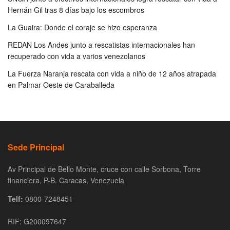
Hernán Gil tras 8 días bajo los escombros
La Guaira: Donde el coraje se hizo esperanza
REDAN Los Andes junto a rescatistas internacionales han
recuperado con vida a varios venezolanos
La Fuerza Naranja rescata con vida a niño de 12 años atrapada
en Palmar Oeste de Caraballeda
Sede Principal
Av Principal de Bello Monte, cruce con calle Sorbona, Torre
financiera, P-B. Caracas, Venezuela
Telf:
0800-7248451
RIF: G200097647