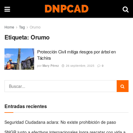
Home
Tag
Orumo
Etiqueta:
Orumo
Protección Civil mitiga riesgos por árbol en
Táchira
por
Mary Pérez
26 septiembre, 2025
0
Entradas recientes
Seguridad Ciudadana aclara: No existe prohibición de paso
SNGR junto a efectivos internacionales logra rescatar con vida a