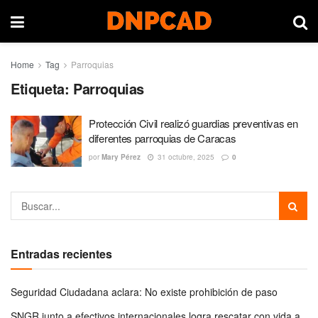
Home
Tag
Parroquias
Etiqueta:
Parroquias
Protección Civil realizó guardias preventivas en
diferentes parroquias de Caracas
por
Mary Pérez
31 octubre, 2025
0
Entradas recientes
Seguridad Ciudadana aclara: No existe prohibición de paso
SNGR junto a efectivos internacionales logra rescatar con vida a