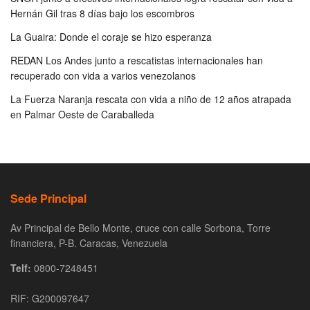
Hernán Gil tras 8 días bajo los escombros
La Guaira: Donde el coraje se hizo esperanza
REDAN Los Andes junto a rescatistas internacionales han
recuperado con vida a varios venezolanos
La Fuerza Naranja rescata con vida a niño de 12 años atrapada
en Palmar Oeste de Caraballeda
Sede Principal
Av Principal de Bello Monte, cruce con calle Sorbona, Torre
financiera, P-B. Caracas, Venezuela
Telf:
0800-7248451
RIF: G200097647