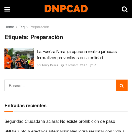
Home
Tag
Preparación
Etiqueta:
Preparación
La Fuerza Naranja apureña realizó jornadas
formativas preventivas en la entidad
por
Mary Pérez
2 octubre, 2025
0
Entradas recientes
Seguridad Ciudadana aclara: No existe prohibición de paso
SNGR junto a efectivos internacionales logra rescatar con vida a