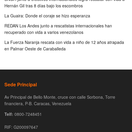
Hernán Gil tras 8 días bajo los escombros
La Guaira: Donde el coraje se hizo esperanza
REDAN Los Andes junto a rescatistas internacionales han
recuperado con vida a varios venezolanos
La Fuerza Naranja rescata con vida a niño de 12 años atrapada
en Palmar Oeste de Caraballeda
Sede Principal
Av Principal de Bello Monte, cruce con calle Sorbona, Torre
financiera, P-B. Caracas, Venezuela
Telf:
0800-7248451
RIF: G200097647