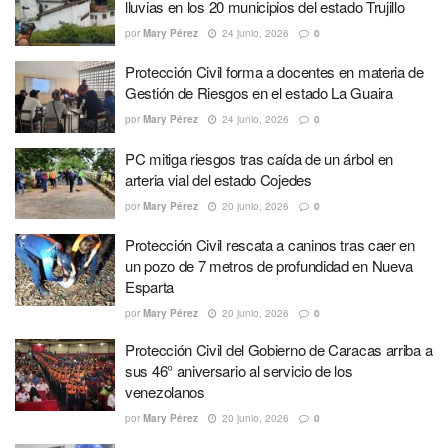
lluvias en los 20 municipios del estado Trujillo
por
Mary Pérez
24 junio, 2026
0
Protección Civil forma a docentes en materia de
Gestión de Riesgos en el estado La Guaira
por
Mary Pérez
24 junio, 2026
0
PC mitiga riesgos tras caída de un árbol en
arteria vial del estado Cojedes
por
Mary Pérez
20 junio, 2026
0
Protección Civil rescata a caninos tras caer en
un pozo de 7 metros de profundidad en Nueva
Esparta
por
Mary Pérez
20 junio, 2026
0
Protección Civil del Gobierno de Caracas arriba a
sus 46° aniversario al servicio de los
venezolanos
por
Mary Pérez
20 junio, 2026
0