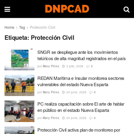
Home
Tag
Protección Civil
Etiqueta:
Protección Civil
SNGR se despliegue ante los movimientos
telúricos de alta magnitud registrados en el país
por
Mary Pérez
3 julio, 2026
0
REDAN Marítima e Insular monitorea sectores
vulnerables del estado Nueva Esparta
por
Mary Pérez
24 junio, 2026
0
PC realiza capacitación sobre El arte de hablar
en público en el estado Nueva Esparta
por
Mary Pérez
24 junio, 2026
0
Protección Civil activa plan de monitoreo por