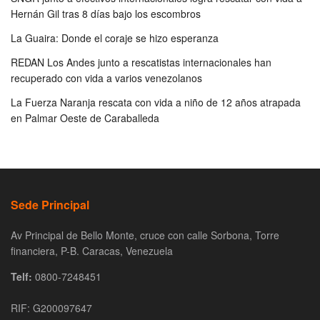
Hernán Gil tras 8 días bajo los escombros
La Guaira: Donde el coraje se hizo esperanza
REDAN Los Andes junto a rescatistas internacionales han
recuperado con vida a varios venezolanos
La Fuerza Naranja rescata con vida a niño de 12 años atrapada
en Palmar Oeste de Caraballeda
Sede Principal
Av Principal de Bello Monte, cruce con calle Sorbona, Torre
financiera, P-B. Caracas, Venezuela
Telf:
0800-7248451
RIF: G200097647