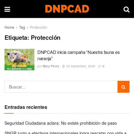
Home
Tag
Protección
Etiqueta:
Protección
DNPCAD inicia campaña “Nuestra fauna es
naranja”
por
Mary Pérez
20 septiembre, 2025
0
Entradas recientes
Seguridad Ciudadana aclara: No existe prohibición de paso
SNGR junto a efectivos internacionales logra rescatar con vida a