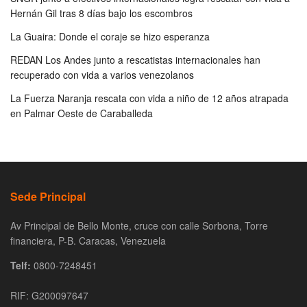
Hernán Gil tras 8 días bajo los escombros
La Guaira: Donde el coraje se hizo esperanza
REDAN Los Andes junto a rescatistas internacionales han
recuperado con vida a varios venezolanos
La Fuerza Naranja rescata con vida a niño de 12 años atrapada
en Palmar Oeste de Caraballeda
Sede Principal
Av Principal de Bello Monte, cruce con calle Sorbona, Torre
financiera, P-B. Caracas, Venezuela
Telf:
0800-7248451
RIF: G200097647