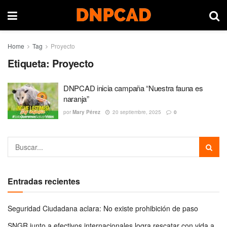
Home
Tag
Proyecto
Etiqueta:
Proyecto
DNPCAD inicia campaña “Nuestra fauna es
naranja”
por
Mary Pérez
20 septiembre, 2025
0
Entradas recientes
Seguridad Ciudadana aclara: No existe prohibición de paso
SNGR junto a efectivos internacionales logra rescatar con vida a