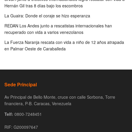
Hernán Gil tras 8 días bajo los escombros
La Guaira: Donde el coraje se hizo esperanza
REDAN Los Andes junto a rescatistas internacionales han
recuperado con vida a varios venezolanos
La Fuerza Naranja rescata con vida a niño de 12 años atrapada
en Palmar Oeste de Caraballeda
Sede Principal
Av Principal de Bello Monte, cruce con calle Sorbona, Torre
financiera, P-B. Caracas, Venezuela
Telf:
0800-7248451
RIF: G200097647