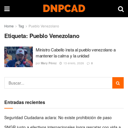
Home
Tag
Pueblo Venezolano
Etiqueta:
Pueblo Venezolano
Ministro Cabello insta al pueblo venezolano a
mantener la calma y la unidad
por
Mary Pérez
13 enero, 2026
0
Entradas recientes
Seguridad Ciudadana aclara: No existe prohibición de paso
SNGR junto a efectivos internacionales logra rescatar con vida a