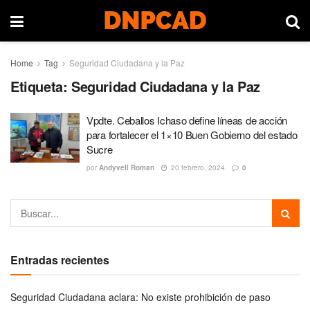
Home
Tag
Seguridad Ciudadana y la Paz
Etiqueta:
Seguridad Ciudadana y la Paz
Vpdte. Ceballos Ichaso define líneas de acción
para fortalecer el 1×10 Buen Gobierno del estado
Sucre
por
Andyvell Roman
20 febrero, 2024
0
Entradas recientes
Seguridad Ciudadana aclara: No existe prohibición de paso