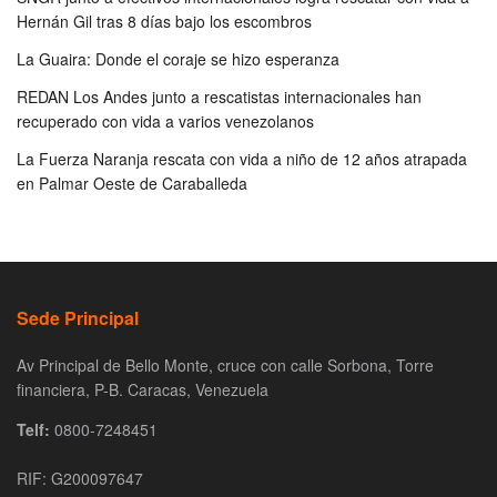
Hernán Gil tras 8 días bajo los escombros
La Guaira: Donde el coraje se hizo esperanza
REDAN Los Andes junto a rescatistas internacionales han
recuperado con vida a varios venezolanos
La Fuerza Naranja rescata con vida a niño de 12 años atrapada
en Palmar Oeste de Caraballeda
Sede Principal
Av Principal de Bello Monte, cruce con calle Sorbona, Torre
financiera, P-B. Caracas, Venezuela
Telf:
0800-7248451
RIF: G200097647