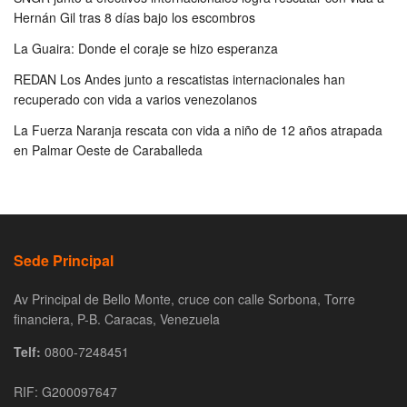
Hernán Gil tras 8 días bajo los escombros
La Guaira: Donde el coraje se hizo esperanza
REDAN Los Andes junto a rescatistas internacionales han
recuperado con vida a varios venezolanos
La Fuerza Naranja rescata con vida a niño de 12 años atrapada
en Palmar Oeste de Caraballeda
Sede Principal
Av Principal de Bello Monte, cruce con calle Sorbona, Torre
financiera, P-B. Caracas, Venezuela
Telf:
0800-7248451
RIF: G200097647