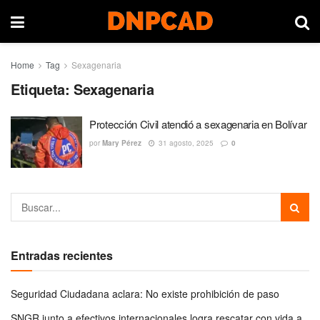
Home
Tag
Sexagenaria
Etiqueta:
Sexagenaria
Protección Civil atendió a sexagenaria en Bolívar
por
Mary Pérez
31 agosto, 2025
0
Entradas recientes
Seguridad Ciudadana aclara: No existe prohibición de paso
SNGR junto a efectivos internacionales logra rescatar con vida a