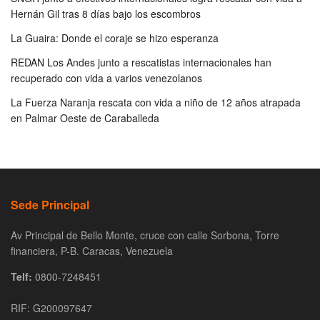
Hernán Gil tras 8 días bajo los escombros
La Guaira: Donde el coraje se hizo esperanza
REDAN Los Andes junto a rescatistas internacionales han
recuperado con vida a varios venezolanos
La Fuerza Naranja rescata con vida a niño de 12 años atrapada
en Palmar Oeste de Caraballeda
Sede Principal
Av Principal de Bello Monte, cruce con calle Sorbona, Torre
financiera, P-B. Caracas, Venezuela
Telf:
0800-7248451
RIF: G200097647