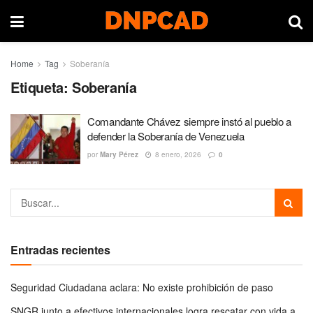
Home
Tag
Soberanía
Etiqueta:
Soberanía
Comandante Chávez siempre instó al pueblo a
defender la Soberanía de Venezuela
por
Mary Pérez
8 enero, 2026
0
Entradas recientes
Seguridad Ciudadana aclara: No existe prohibición de paso
SNGR junto a efectivos internacionales logra rescatar con vida a