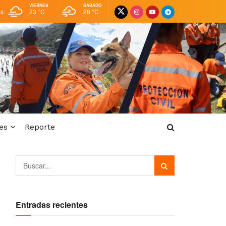
VIERNES
SÁBADO
as:
23 °
C
28 °
C
es
Reporte
Entradas recientes