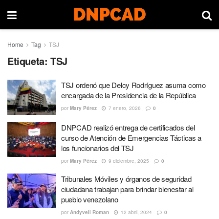
Home
Tag
TSJ
Etiqueta:
TSJ
TSJ ordenó que Delcy Rodríguez asuma como
encargada de la Presidencia de la República
por
Mary Pérez
7 enero, 2026
0
DNPCAD realizó entrega de certificados del
curso de Atención de Emergencias Tácticas a
los funcionarios del TSJ
por
Mary Pérez
9 diciembre, 2025
0
Tribunales Móviles y órganos de seguridad
ciudadana trabajan para brindar bienestar al
pueblo venezolano
por
Andyvell Roman
12 abril, 2024
0