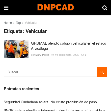
Home
Tag
Vehicular
Etiqueta:
Vehicular
GRUMAE atendió colisión vehicular en el estado
Anzoátegui
por
Mary Pérez
19 septiembre, 2025
0
Entradas recientes
Seguridad Ciudadana aclara: No existe prohibición de paso
SNGR junto a efectivos internacionales logra rescatar con vida a