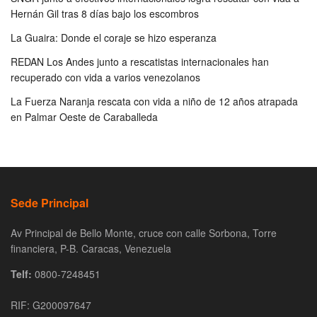
Hernán Gil tras 8 días bajo los escombros
La Guaira: Donde el coraje se hizo esperanza
REDAN Los Andes junto a rescatistas internacionales han
recuperado con vida a varios venezolanos
La Fuerza Naranja rescata con vida a niño de 12 años atrapada
en Palmar Oeste de Caraballeda
Sede Principal
Av Principal de Bello Monte, cruce con calle Sorbona, Torre
financiera, P-B. Caracas, Venezuela
Telf:
0800-7248451
RIF: G200097647