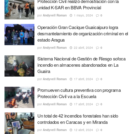
Protección Civil realizó demostración con la
unidad K-SAR en BBVA Provincial
por
Andyvell Roman
1 mayo, 2024
0
Operación Gran Cacique Guaicaipuro logra
desmantelamiento de organización criminal en el
estado Aragua
por
Andyvell Roman
22 abril, 2024
0
Sistema Nacional de Gestión de Riesgo sofoca
incendio en almacenes abandonados en La
Guaira
por
Andyvell Roman
17 abril, 2024
0
Promueven cultura preventiva con programa
Protección Civil va a la Escuela
por
Andyvell Roman
17 abril, 2024
0
Un total de 42 incendios forestales han sido
controlados en Caracas y en Miranda
por
Andyvell Roman
12 abril, 2024
0