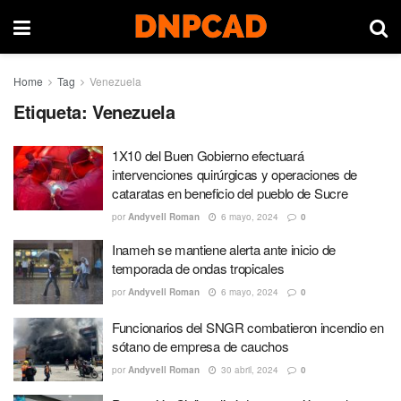
Home
Tag
Venezuela
Etiqueta:
Venezuela
1X10 del Buen Gobierno efectuará
intervenciones quirúrgicas y operaciones de
cataratas en beneficio del pueblo de Sucre
por
Andyvell Roman
6 mayo, 2024
0
Inameh se mantiene alerta ante inicio de
temporada de ondas tropicales
por
Andyvell Roman
6 mayo, 2024
0
Funcionarios del SNGR combatieron incendio en
sótano de empresa de cauchos
por
Andyvell Roman
30 abril, 2024
0