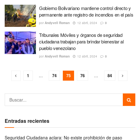
Gobierno Bolivariano mantiene control directo y
permanente ante registro de incendios en el país
por
Andyvell Roman
12 abril, 2024
0
Tribunales Móviles y órganos de seguridad
ciudadana trabajan para brindar bienestar al
pueblo venezolano
por
Andyvell Roman
12 abril, 2024
0
1
…
74
75
76
…
84
Entradas recientes
Seguridad Ciudadana aclara: No existe prohibición de paso