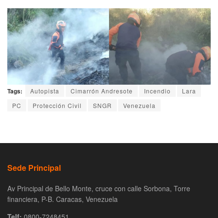
Tags:
Autopista
Cimarrón Andresote
Incendio
Lara
PC
Protección Civil
SNGR
Venezuela
Sede Principal
Av Principal de Bello Monte, cruce con calle Sorbona, Torre
financiera, P-B. Caracas, Venezuela
Telf:
0800-7248451