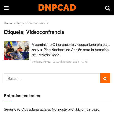
Home
Tag
Videoconfrencia
Etiqueta:
Videoconfrencia
Viceministro Oti encabezó videoconferencia para
activar Plan Nacional de Acción para la Atención
del Período Seco
por
Mary Pérez
23 diciembre, 2025
0
Entradas recientes
Seguridad Ciudadana aclara: No existe prohibición de paso