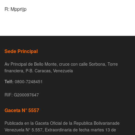
R: Mpprijp
Sede Principal
Av Principal de Bello Monte, cruce con calle Sorbona, Torre
financiera, P-B. Caracas, Venezuela
Telf:
0800-7248451
RIF: G200097647
Gaceta N° 5557
Publicada en la Gaceta Oficial de la Republica Bolivarianade
Venezuela N° 5.557, Extraordinaria de fecha martes 13 de