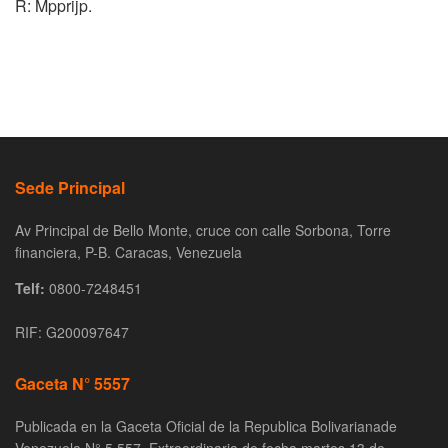
R: Mpprijp.
Sede Principal
Av Principal de Bello Monte, cruce con calle Sorbona, Torre
financiera, P-B. Caracas, Venezuela
Telf:
0800-7248451
RIF: G200097647
Gaceta N° 5557
Publicada en la Gaceta Oficial de la Republica Bolivarianade