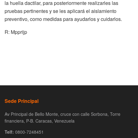
la huella dactilar, para posteriormente realizarles las
pruebas pertinentes y se les aplicará el aislamiento
preventivo, como medidas para ayudarlos y cuidarlos.
R: Mpprijp
Sede Principal
Av Principal de Bello Monte, cruce con calle Sorbona, Torre
financiera, P-B. Caracas, Venezuela
Telf:
0800-7248451