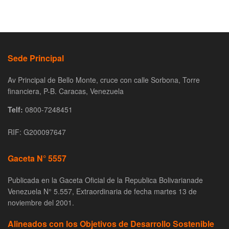
Sede Principal
Av Principal de Bello Monte, cruce con calle Sorbona, Torre
financiera, P-B. Caracas, Venezuela
Telf:
0800-7248451
RIF: G200097647
Gaceta N° 5557
Publicada en la Gaceta Oficial de la Republica Bolivarianade
Venezuela N° 5.557, Extraordinaria de fecha martes 13 de
noviembre del 2001.
Alineados con los Objetivos de Desarrollo Sostenible