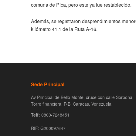
comuna de Pica, pero este ya fue restablecido.
Además, se registraron desprendimientos menores
kilómetro 41,1 de la Ruta A-16.
Sede Principal
Av Principal de Bello Monte, cruce con calle Sorbona,
Torre financiera, P-B. Caracas, Venezuela
Telf:
0800-7248451
RIF: G200097647