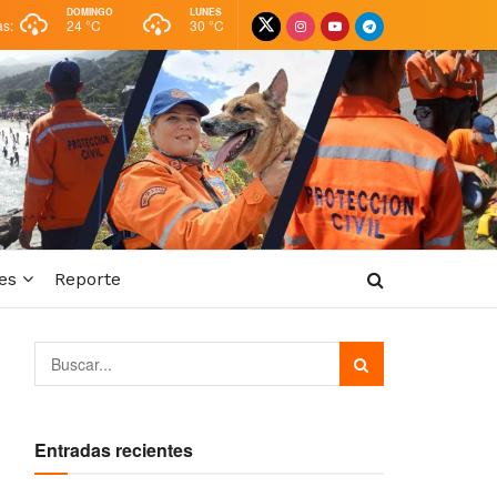
DOMINGO
LUNES
as:
24 °
C
30 °
C
es
Reporte
Entradas recientes