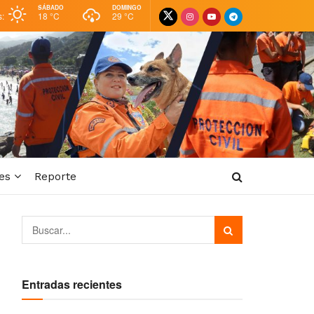
SÁBADO
DOMINGO
s:
18 °
C
29 °
C
es
Reporte
Entradas recientes