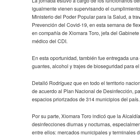
La jornada estuvo a cargo de los funcionarios d
igualmente vienen supervisando el cumplimient
Ministerio del Poder Popular para la Salud, a tr
Prevención del Covid-19, en esta semana de flexi
en compañía de Xiomara Toro, jefa del Gabinete 
médico del CDI.
En esta oportunidad, también fue entregada una 
guantes, alcohol y trajes de bioseguridad para el 
Detalló Rodríguez que en todo el territorio naci
de acuerdo al Plan Nacional de Desinfección, pa
espacios priorizados de 314 municipios del país.
Por su parte, Xiomara Toro indicó que la Alcaldí
desinfecciones diurnas y nocturnas, especialme
entre ellos: mercados municipales y terminales d