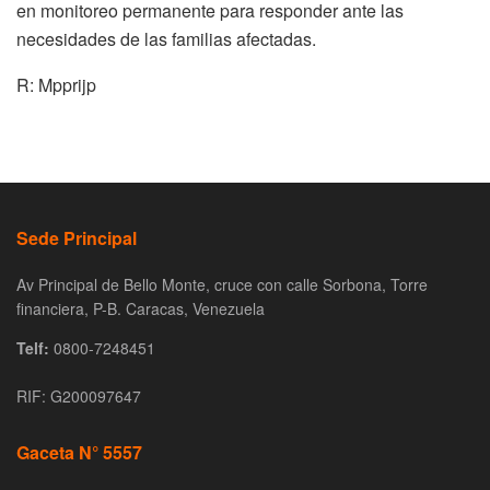
en monitoreo permanente para responder ante las
necesidades de las familias afectadas.
R: Mpprijp
Sede Principal
Av Principal de Bello Monte, cruce con calle Sorbona, Torre
financiera, P-B. Caracas, Venezuela
Telf:
0800-7248451
RIF: G200097647
Gaceta N° 5557