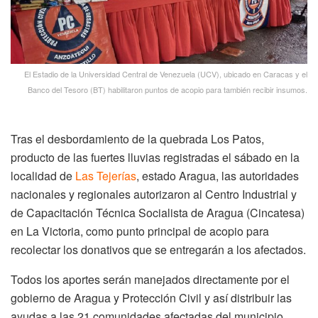
El Estadio de la Universidad Central de Venezuela (UCV), ubicado en Caracas y el
Banco del Tesoro (BT) habilitaron puntos de acopio para también recibir insumos.
Tras el desbordamiento de la quebrada Los Patos,
producto de las fuertes lluvias registradas el sábado en la
localidad de
Las Tejerías
, estado Aragua, las autoridades
nacionales y regionales autorizaron al Centro Industrial y
de Capacitación Técnica Socialista de Aragua (Cincatesa)
en La Victoria, como punto principal de acopio para
recolectar los donativos que se entregarán a los afectados.
Todos los aportes serán manejados directamente por el
gobierno de Aragua y Protección Civil y así distribuir las
ayudas a las 21 comunidades afectadas del municipio