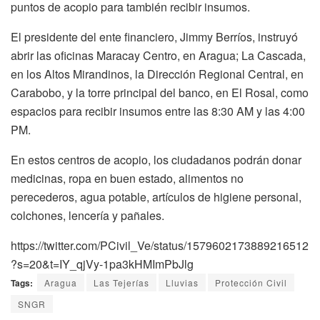
puntos de acopio para también recibir insumos.
El presidente del ente financiero, Jimmy Berríos, instruyó
abrir las oficinas Maracay Centro, en Aragua; La Cascada,
en los Altos Mirandinos, la Dirección Regional Central, en
Carabobo, y la torre principal del banco, en El Rosal, como
espacios para recibir insumos entre las 8:30 AM y las 4:00
PM.
En estos centros de acopio, los ciudadanos podrán donar
medicinas, ropa en buen estado, alimentos no
perecederos, agua potable, artículos de higiene personal,
colchones, lencería y pañales.
https://twitter.com/PCivil_Ve/status/1579602173889216512
?s=20&t=IY_qjVy-1pa3kHMImPbJlg
Tags:
Aragua
Las Tejerías
Lluvias
Protección Civil
SNGR