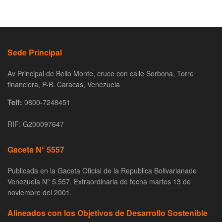
Sede Principal
Av Principal de Bello Monte, cruce con calle Sorbona, Torre
financiera, P-B. Caracas, Venezuela
Telf:
0800-7248451
RIF: G200097647
Gaceta N° 5557
Publicada en la Gaceta Oficial de la Republica Bolivarianade
Venezuela N° 5.557, Extraordinaria de fecha martes 13 de
noviembre del 2001.
Alineados con los Objetivos de Desarrollo Sostenible