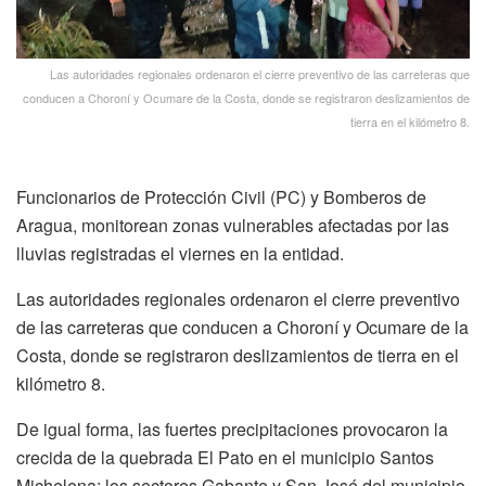
Las autoridades regionales ordenaron el cierre preventivo de las carreteras que
conducen a Choroní y Ocumare de la Costa, donde se registraron deslizamientos de
tierra en el kilómetro 8.
Funcionarios de Protección Civil (PC) y Bomberos de
Aragua, monitorean zonas vulnerables afectadas por las
lluvias registradas el viernes en la entidad.
Las autoridades regionales ordenaron el cierre preventivo
de las carreteras que conducen a Choroní y Ocumare de la
Costa, donde se registraron deslizamientos de tierra en el
kilómetro 8.
De igual forma, las fuertes precipitaciones provocaron la
crecida de la quebrada El Pato en el municipio Santos
Michelena; los sectores Gabante y San José del municipio