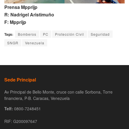
Prensa Mpprijp
R: Nadrigel Aristimuño
F: Mpprijp
Tags:
Bomberos
PC
Protección Civil
Seguridad
SNGR
Venezuela
Sede Principal
Av Principal de Bello Monte, cruce con calle Sorbona, Torre
financiera, P-B. Caracas, Venezuela
Telf:
0800-7248451
RIF: G200097647