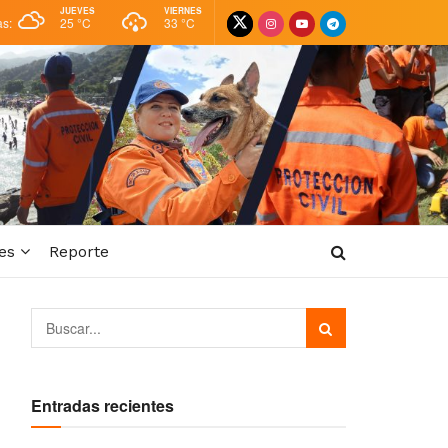
JUEVES
VIERNES
as:
25 °
C
33 °
C
es
Reporte
Entradas recientes