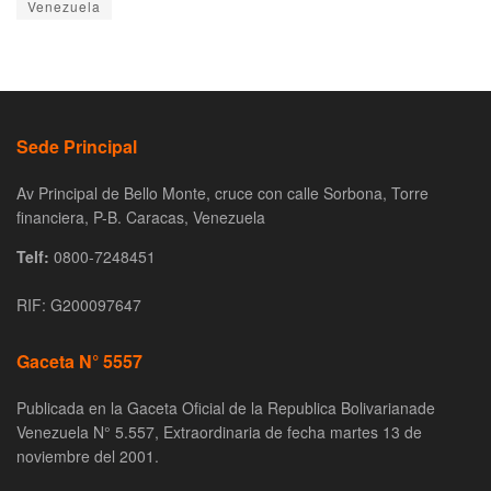
Venezuela
Sede Principal
Av Principal de Bello Monte, cruce con calle Sorbona, Torre
financiera, P-B. Caracas, Venezuela
Telf:
0800-7248451
RIF: G200097647
Gaceta N° 5557
Publicada en la Gaceta Oficial de la Republica Bolivarianade
Venezuela N° 5.557, Extraordinaria de fecha martes 13 de
noviembre del 2001.