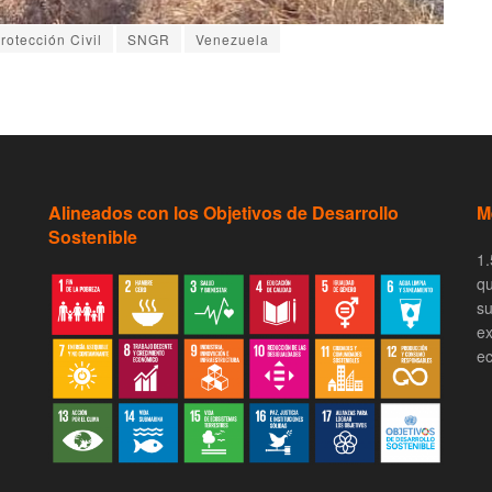
rotección Civil
SNGR
Venezuela
Alineados con los Objetivos de Desarrollo
M
Sostenible
1.
qu
su
ex
ec