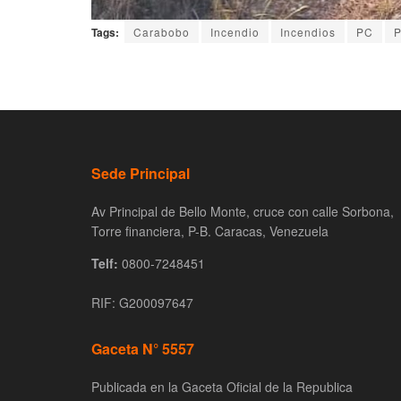
Tags:
Carabobo
Incendio
Incendios
PC
P
Sede Principal
Av Principal de Bello Monte, cruce con calle Sorbona,
Torre financiera, P-B. Caracas, Venezuela
Telf:
0800-7248451
RIF: G200097647
Gaceta N° 5557
Publicada en la Gaceta Oficial de la Republica