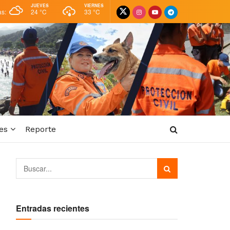
JUEVES
VIERNES
as:
24 °
C
33 °
C
es
Reporte
Entradas recientes