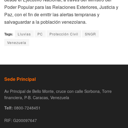
Poder Popular para las Relaciones Exteriores, Justicia y
Paz, con el fin de emitir las alertas tempranas y
salvaguardar a la población venezolana.
Tags:
Lluvias
PC
Protección Civil
SNGR
Venezuela
Sede Principal
Av Principal de Bello Monte, cruce con calle Sorbona, Torre
financiera, P-B. Caracas, Venezuela
Telf:
0800-7248451
RIF: G200097647