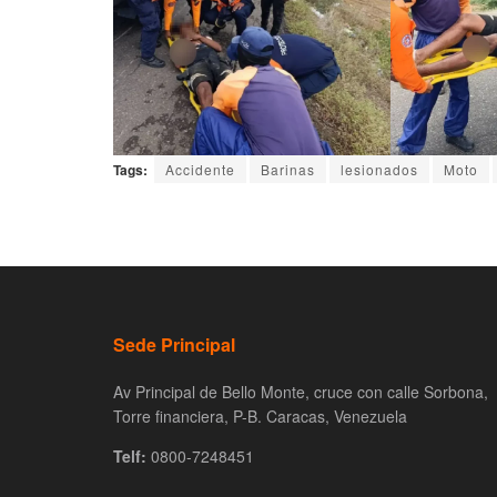
Tags:
Accidente
Barinas
lesionados
Moto
Sede Principal
Av Principal de Bello Monte, cruce con calle Sorbona,
Torre financiera, P-B. Caracas, Venezuela
Telf:
0800-7248451