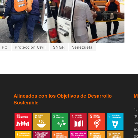
PC
Protección Civil
SNGR
Venezuela
Alineados con los Objetivos de Desarrollo
M
Sostenible
1.
qu
su
ex
ec